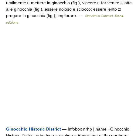
umilmente □ mettere in ginocchio (fig.), vincere □ far venire il latte
alle ginocchia (fig.), essere noioso e sciocco; essere lento □
pregare in ginocchio (fig.), implorare …
Sinonimi e Contrari. Terza
edizione
Ginocchio Historic District
— Infobox nrhp | name =Ginocchio
Historic District nrhp type = caption = Panorama of the northern