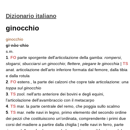
Dizionario italiano
ginocchio
ginocchio
gi·nòc·chio
s.m.
1
.
FO
parte sporgente dell'articolazione della gamba:
rompersi
,
slogarsi
,
sbucciarsi un ginocchio
;
flettere
,
piegare le ginocchia
|
TS
anat. articolazione dell'arto inferiore formata dal femore, dalla tibia
e dalla rotula
2
.
FO
estens., la parte dei calzoni che copre tale articolazione:
una
toppa sul ginocchio
3
.
TS
zool. nell'arto anteriore dei bovini e degli equini,
l'articolazione dell'avambraccio con il metacarpo
4
.
TS
mar. la parte centrale del remo, che poggia sullo scalmo
5
.
TS
mar. nelle navi in legno, primo elemento del secondo ordine
dei pezzi che costituiscono un'ordinata, comprendente i primi due
corsi del madiere a partire dalla chiglia | nelle navi in ferro, parte