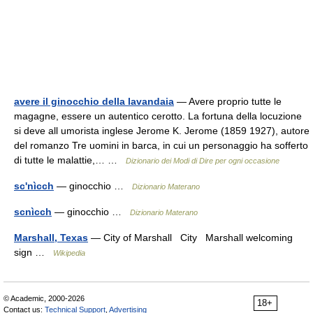
avere il ginocchio della lavandaia
— Avere proprio tutte le
magagne, essere un autentico cerotto. La fortuna della locuzione
si deve all umorista inglese Jerome K. Jerome (1859 1927), autore
del romanzo Tre uomini in barca, in cui un personaggio ha sofferto
di tutte le malattie,… …
Dizionario dei Modi di Dire per ogni occasione
sc'nìcch
— ginocchio …
Dizionario Materano
scnìcch
— ginocchio …
Dizionario Materano
Marshall, Texas
— City of Marshall City Marshall welcoming
sign …
Wikipedia
© Academic, 2000-2026
18+
Contact us:
Technical Support
,
Advertising