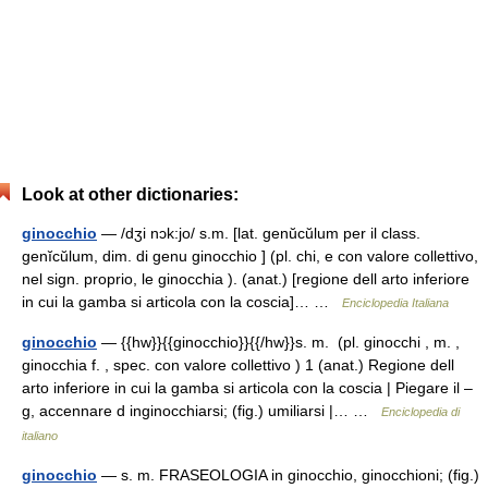
Look at other dictionaries:
ginocchio
— /dʒi nɔk:jo/ s.m. [lat. genŭcŭlum per il class.
genĭcŭlum, dim. di genu ginocchio ] (pl. chi, e con valore collettivo,
nel sign. proprio, le ginocchia ). (anat.) [regione dell arto inferiore
in cui la gamba si articola con la coscia]… …
Enciclopedia Italiana
ginocchio
— {{hw}}{{ginocchio}}{{/hw}}s. m. (pl. ginocchi , m. ,
ginocchia f. , spec. con valore collettivo ) 1 (anat.) Regione dell
arto inferiore in cui la gamba si articola con la coscia | Piegare il –
g, accennare d inginocchiarsi; (fig.) umiliarsi |… …
Enciclopedia di
italiano
ginocchio
— s. m. FRASEOLOGIA in ginocchio, ginocchioni; (fig.)