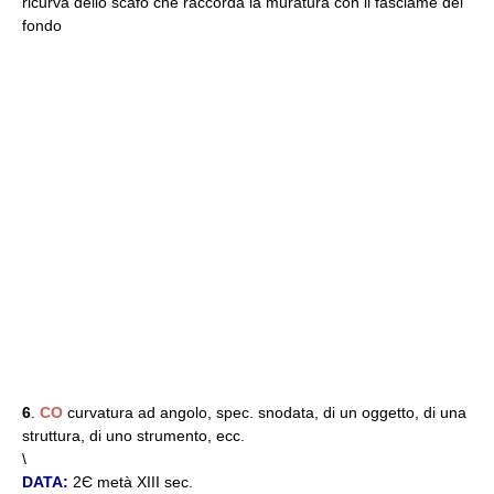
ricurva dello scafo che raccorda la muratura con il fasciame del
fondo
6
.
CO
curvatura ad angolo, spec. snodata, di un oggetto, di una
struttura, di uno strumento, ecc.
\
DATA:
2Є metà XIII sec.