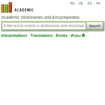
RU
DE
ES
FR
en-academic.com
Academic Dictionaries and Encyclopedias
Search!
Interpretations
Translations
Books
Игры ⚽