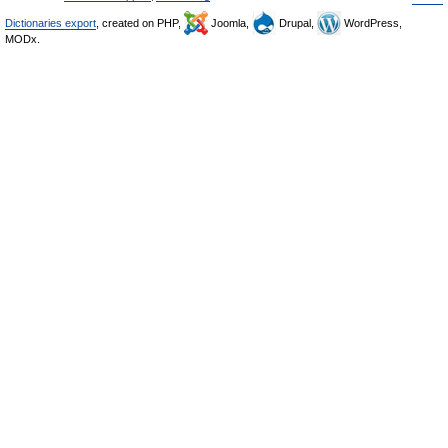
Dictionaries export
, created on PHP,
Joomla,
Drupal,
WordPress,
MODx.