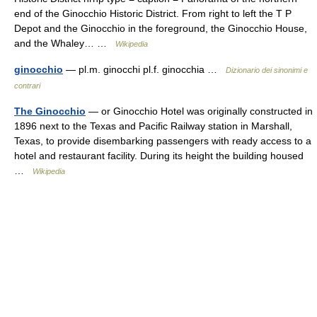
end of the Ginocchio Historic District. From right to left the T P
Depot and the Ginocchio in the foreground, the Ginocchio House,
and the Whaley… …
Wikipedia
ginocchio
— pl.m. ginocchi pl.f. ginocchia …
Dizionario dei sinonimi e
contrari
The Ginocchio
— or Ginocchio Hotel was originally constructed in
1896 next to the Texas and Pacific Railway station in Marshall,
Texas, to provide disembarking passengers with ready access to a
hotel and restaurant facility. During its height the building housed
…
Wikipedia