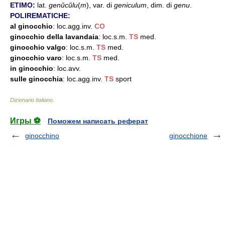
ETIMO:
lat.
genŭcŭlu
(
m
), var. di
geniculum
, dim. di
genu
.
POLIREMATICHE:
al ginocchio
: loc.agg.inv.
CO
ginocchio della lavandaia
: loc.s.m.
TS
med.
ginocchio valgo
: loc.s.m.
TS
med.
ginocchio varo
: loc.s.m.
TS
med.
in ginocchio
: loc.avv.
sulle ginocchia
: loc.agg.inv.
TS
sport
Dizionario Italiano
.
Игры ⚽
Поможем написать реферат
ginocchino
ginocchione